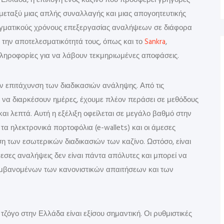
ν Ελλάδα, η επιλογή ενός καζίνο που προσφέρει γρήγορες
 μεταξύ μιας απλής συναλλαγής και μιας απογοητευτικής
ραγματικούς χρόνους επεξεργασίας αναλήψεων σε διάφορα
α την αποτελεσματικότητά τους, όπως και το
Sankra
,
ληροφορίες για να λάβουν τεκμηριωμένες αποφάσεις.
ην επιτάχυνση των διαδικασιών ανάληψης. Από τις
να διαρκέσουν ημέρες, έχουμε πλέον περάσει σε μεθόδους
αι λεπτά. Αυτή η εξέλιξη οφείλεται σε μεγάλο βαθμό στην
ηλεκτρονικά πορτοφόλια (e-wallets) και οι άμεσες
η των εσωτερικών διαδικασιών των καζίνο. Ωστόσο, είναι
μεσες αναλήψεις δεν είναι πάντα απόλυτες και μπορεί να
μβανομένων των κανονιστικών απαιτήσεων και των
ζόγο στην Ελλάδα είναι εξίσου σημαντική. Οι ρυθμιστικές