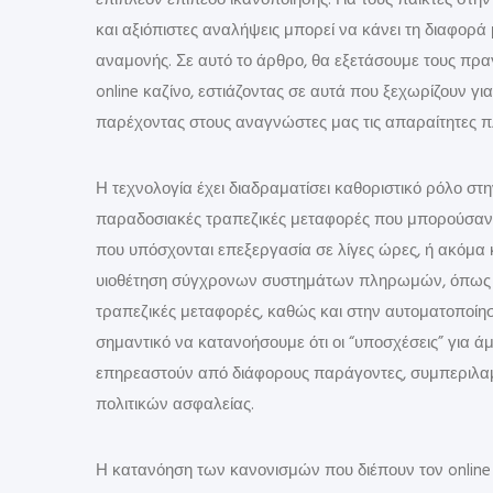
επιπλέον επίπεδο ικανοποίησης. Για τους παίκτες στη
και αξιόπιστες αναλήψεις μπορεί να κάνει τη διαφορά
αναμονής. Σε αυτό το άρθρο, θα εξετάσουμε τους π
online καζίνο, εστιάζοντας σε αυτά που ξεχωρίζουν γι
παρέχοντας στους αναγνώστες μας τις απαραίτητες π
Η τεχνολογία έχει διαδραματίσει καθοριστικό ρόλο στ
παραδοσιακές τραπεζικές μεταφορές που μπορούσαν 
που υπόσχονται επεξεργασία σε λίγες ώρες, ή ακόμα κ
υιοθέτηση σύγχρονων συστημάτων πληρωμών, όπως τα 
τραπεζικές μεταφορές, καθώς και στην αυτοματοποίησ
σημαντικό να κατανοήσουμε ότι οι “υποσχέσεις” για ά
επηρεαστούν από διάφορους παράγοντες, συμπεριλα
πολιτικών ασφαλείας.
Η κατανόηση των κανονισμών που διέπουν τον online τ