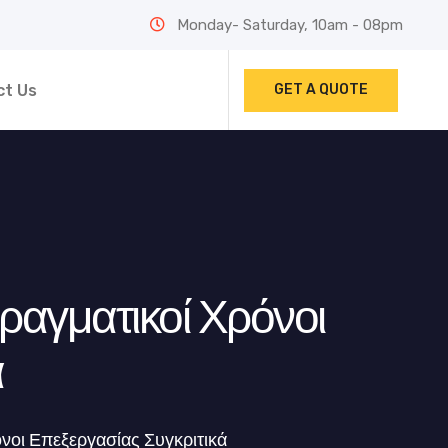
Monday- Saturday, 10am - 08pm
ct Us
GET A QUOTE
ραγματικοί Χρόνοι
ά
όνοι Επεξεργασίας Συγκριτικά