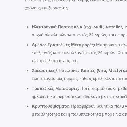
Η επιλογή της μεθόδου πληρωμής είναι ίσως ο πιο κα
χρόνους επεξεργασίας:
Ηλεκτρονικά Πορτοφόλια (π.χ. Skrill, Neteller, P
συχνά ολοκληρώνονται εντός 24 ωρών, και σε ορι
Άμεσες Τραπεζικές Μεταφορές:
Μπορούν να είνα
επεξεργάζονται συναλλαγές εντός 24 ωρών. Ωστόσ
τις ώρες λειτουργίας της.
Χρεωστικές/Πιστωτικές Κάρτες (Visa, Masterca
έως 5 εργάσιμες ημέρες, καθώς εμπλέκονται οι τρα
Τραπεζικές Μεταφορές:
Η πιο παραδοσιακή μέθοδ
ημέρες, ή και περισσότερο, ανάλογα με τις τράπεζες
Κρυπτονομίσματα:
Προσφέρουν δυνητικά πολύ γ
μεταβλητότητα και η πολυπλοκότητα μπορεί να απ