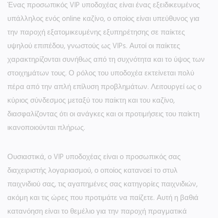
Ένας προσωπικός VIP υποδοχέας είναι ένας εξειδικευμένος
υπάλληλος ενός online καζίνο, ο οποίος είναι υπεύθυνος για
την παροχή εξατομικευμένης εξυπηρέτησης σε παίκτες
υψηλού επιπέδου, γνωστούς ως VIPs. Αυτοί οι παίκτες
χαρακτηρίζονται συνήθως από τη συχνότητα και το ύψος των
στοιχημάτων τους. Ο ρόλος του υποδοχέα εκτείνεται πολύ
πέρα από την απλή επίλυση προβλημάτων. Λειτουργεί ως ο
κύριος σύνδεσμος μεταξύ του παίκτη και του καζίνο,
διασφαλίζοντας ότι οι ανάγκες και οι προτιμήσεις του παίκτη
ικανοποιούνται πλήρως.
Ουσιαστικά, ο VIP υποδοχέας είναι ο προσωπικός σας
διαχειριστής λογαριασμού, ο οποίος κατανοεί το στυλ
παιχνιδιού σας, τις αγαπημένες σας κατηγορίες παιχνιδιών,
ακόμη και τις ώρες που προτιμάτε να παίζετε. Αυτή η βαθιά
κατανόηση είναι το θεμέλιο για την παροχή πραγματικά