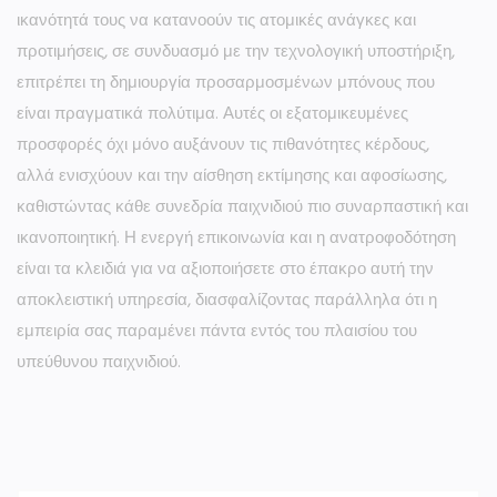
ικανότητά τους να κατανοούν τις ατομικές ανάγκες και
προτιμήσεις, σε συνδυασμό με την τεχνολογική υποστήριξη,
επιτρέπει τη δημιουργία προσαρμοσμένων μπόνους που
είναι πραγματικά πολύτιμα. Αυτές οι εξατομικευμένες
προσφορές όχι μόνο αυξάνουν τις πιθανότητες κέρδους,
αλλά ενισχύουν και την αίσθηση εκτίμησης και αφοσίωσης,
καθιστώντας κάθε συνεδρία παιχνιδιού πιο συναρπαστική και
ικανοποιητική. Η ενεργή επικοινωνία και η ανατροφοδότηση
είναι τα κλειδιά για να αξιοποιήσετε στο έπακρο αυτή την
αποκλειστική υπηρεσία, διασφαλίζοντας παράλληλα ότι η
εμπειρία σας παραμένει πάντα εντός του πλαισίου του
υπεύθυνου παιχνιδιού.