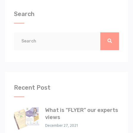
Search
Recent Post
What is “FLYER” our experts
views
December 27, 2021