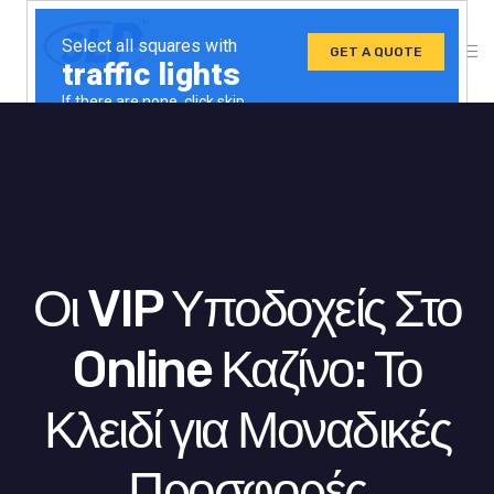
GET A QUOTE
Οι VIP Υποδοχείς Στο
Online Καζίνο: Το
Κλειδί για Μοναδικές
Προσφορές