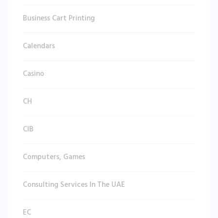
Business Cart Printing
Calendars
Casino
CH
CIB
Computers, Games
Consulting Services In The UAE
EC