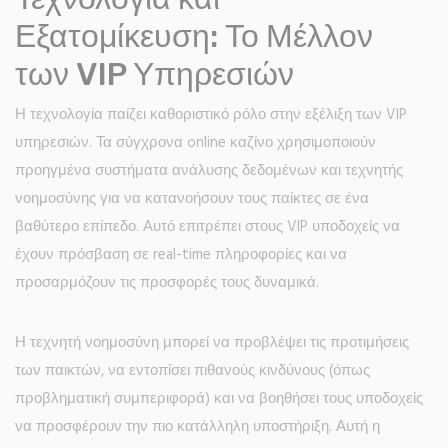
Εξατομίκευση: Το Μέλλον
των VIP Υπηρεσιών
Η τεχνολογία παίζει καθοριστικό ρόλο στην εξέλιξη των VIP
υπηρεσιών. Τα σύγχρονα online καζίνο χρησιμοποιούν
προηγμένα συστήματα ανάλυσης δεδομένων και τεχνητής
νοημοσύνης για να κατανοήσουν τους παίκτες σε ένα
βαθύτερο επίπεδο. Αυτό επιτρέπει στους VIP υποδοχείς να
έχουν πρόσβαση σε real-time πληροφορίες και να
προσαρμόζουν τις προσφορές τους δυναμικά.
Η τεχνητή νοημοσύνη μπορεί να προβλέψει τις προτιμήσεις
των παικτών, να εντοπίσει πιθανούς κινδύνους (όπως
προβληματική συμπεριφορά) και να βοηθήσει τους υποδοχείς
να προσφέρουν την πιο κατάλληλη υποστήριξη. Αυτή η