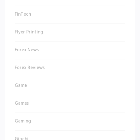
FinTech
Flyer Printing
Forex News
Forex Reviews
Game
Games
Gaming
Giochi