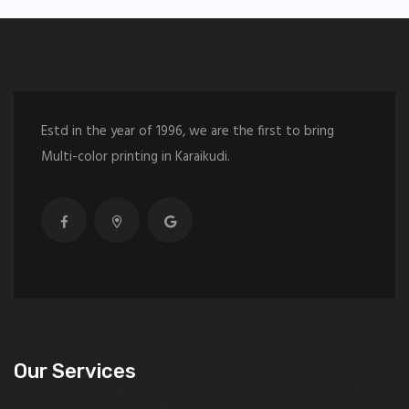
Estd in the year of 1996, we are the first to bring
Multi-color printing in Karaikudi.
Our Services