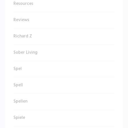
Resources
Reviews
Richard Z
Sober Living
Spel
Spell
Spellen
Spiele