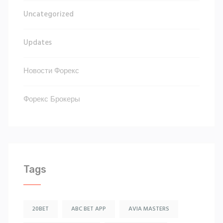
Uncategorized
Updates
Новости Форекс
Форекс Брокеры
Tags
20BET
ABC BET APP
AVIA MASTERS