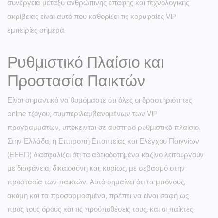
συνέργεια μεταξύ ανθρώπινης επαφής και τεχνολογικής
ακρίβειας είναι αυτό που καθορίζει τις κορυφαίες VIP
εμπειρίες σήμερα.
Ρυθμιστικό Πλαίσιο και
Προστασία Παικτών
Είναι σημαντικό να θυμόμαστε ότι όλες οι δραστηριότητες
online τζόγου, συμπεριλαμβανομένων των VIP
προγραμμάτων, υπόκεινται σε αυστηρό ρυθμιστικό πλαίσιο.
Στην Ελλάδα, η Επιτροπή Εποπτείας και Ελέγχου Παιγνίων
(ΕΕΕΠ) διασφαλίζει ότι τα αδειοδοτημένα καζίνο λειτουργούν
με διαφάνεια, δικαιοσύνη και, κυρίως, με σεβασμό στην
προστασία των παικτών. Αυτό σημαίνει ότι τα μπόνους,
ακόμη και τα προσαρμοσμένα, πρέπει να είναι σαφή ως
προς τους όρους και τις προϋποθέσεις τους, και οι παίκτες